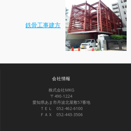
鉄骨工事建方
会社情報
株式会社MKG
〒490-1224
愛知県あま市丹波北屋敷57番地
ＴＥＬ 052-462-6100
ＦＡＸ 052-443-3506